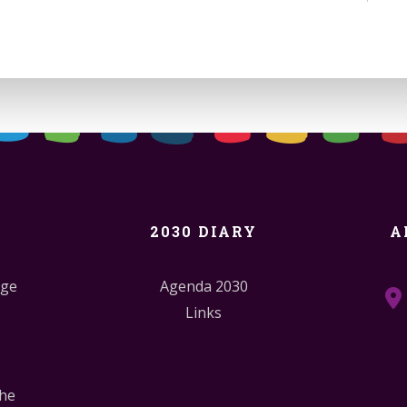
2030 DIARY
A
dge
Agenda 2030
Links
the