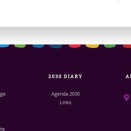
2030 DIARY
A
dge
Agenda 2030
Links
the