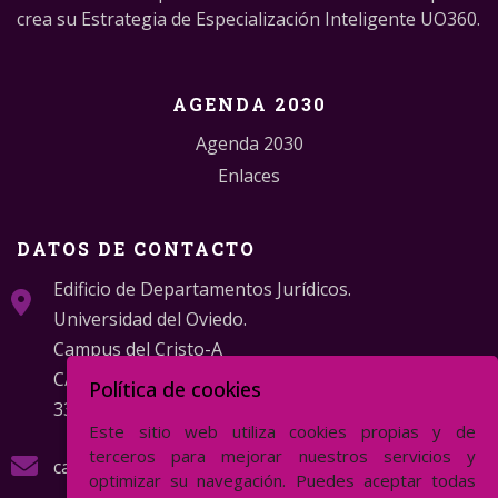
crea su Estrategia de Especialización Inteligente UO360.
AGENDA 2030
Agenda 2030
Enlaces
DATOS DE CONTACTO
Edificio de Departamentos Jurídicos.
Universidad del Oviedo.
Campus del Cristo-A
C/ Catedrático Valentín Andrés Álvarez s/n
Política de cookies
33006 Oviedo (Asturias)
Este sitio web utiliza cookies propias y de
terceros para mejorar nuestros servicios y
caagenda2030@uniovi.es
optimizar su navegación. Puedes aceptar todas