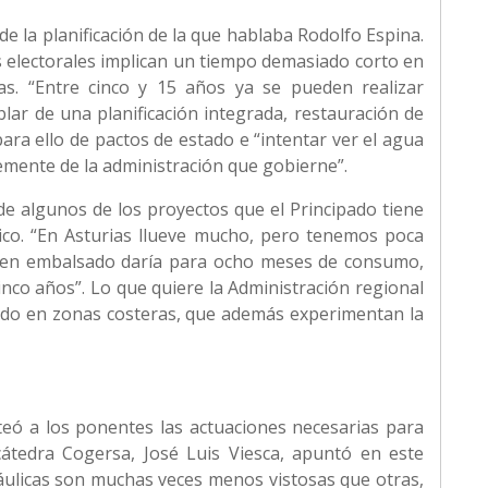
e la planificación de la que hablaba Rodolfo Espina.
s electorales implican un tiempo demasiado corto en
cas. “Entre cinco y 15 años ya se pueden realizar
lar de una planificación integrada, restauración de
ara ello de pactos de estado e “intentar ver el agua
mente de la administración que gobierne”.
e algunos de los proyectos que el Principado tiene
tico. “En Asturias llueve mucho, pero tenemos poca
men embalsado daría para ocho meses de consumo,
inco años”. Lo que quiere la Administración regional
 todo en zonas costeras, que además experimentan la
teó a los ponentes las actuaciones necesarias para
a cátedra Cogersa, José Luis Viesca, apuntó en este
ráulicas son muchas veces menos vistosas que otras,