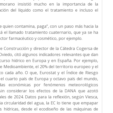
morano insistió mucho en la importancia de la
ación del líquido como el tratamiento e incluso el
e quien contamina, paga”, con un paso más hacia la
rá el llamado tratamiento cuaternario, que ya se ha
ctor farmacéutico y cosmético, por ejemplo.
 de Construcción y director de la Cátedra Cogersa de
Oviedo, citó algunos indicadores relevantes que dan
recurso hídrico en Europa y en España. Por ejemplo,
e Medioambiente, el 20% del territorio europeo y el
co cada año. O que, Eurostat y el Índice de Riesgo
 el cuarto país de Europa y octavo país del mundo,
idas económicas por fenómenos meteorológicos
 sin considerar los efectos de la DANA que azotó
les de 2024. Datos para la reflexión, según Viesca,
a circularidad del agua, la EC lo tiene que empapar
as hídricas, desde el ecodiseño de las máquinas de