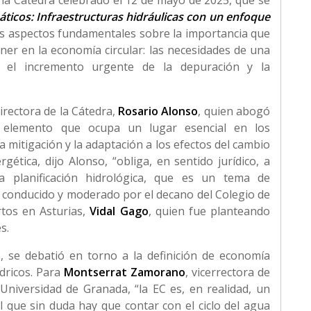
la Cátedra celebrado el 12 de mayo de 2025, que se
máticos: Infraestructuras hidráulicas con un enfoque
s aspectos fundamentales sobre la importancia que
ner en la economía circular: las necesidades de una
s, el incremento urgente de la depuración y la
directora de la Cátedra,
Rosario Alonso
, quien abogó
o elemento que ocupa un lugar esencial en los
 mitigación y la adaptación a los efectos del cambio
rgética, dijo Alonso, “obliga, en sentido jurídico, a
a planificación hidrológica, que es un tema de
ue conducido y moderado por el decano del Colegio de
tos en Asturias,
Vidal Gago
, quien fue planteando
es.
s, se debatió en torno a la definición de economía
ídricos. Para
Montserrat Zamorano
, vicerrectora de
 Universidad de Granada, “la EC es, en realidad, un
 que sin duda hay que contar con el ciclo del agua