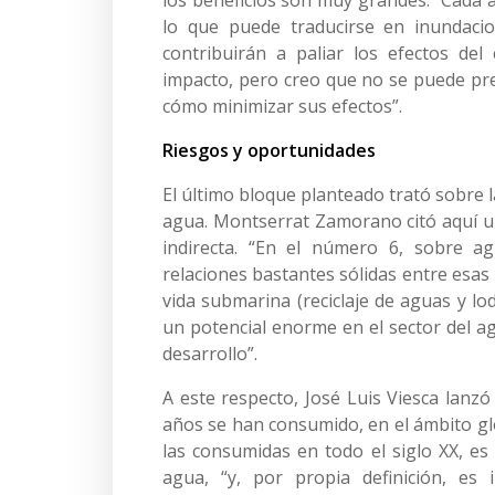
los beneficios son muy grandes. “Cada
lo que puede traducirse en inundacio
contribuirán a paliar los efectos de
impacto, pero creo que no se puede pres
cómo minimizar sus efectos”.
Riesgos y oportunidades
El último bloque planteado trató sobre l
agua. Montserrat Zamorano citó aquí un
indirecta. “En el número 6, sobre a
relaciones bastantes sólidas entre esas 
vida submarina (reciclaje de aguas y lo
un potencial enorme en el sector del a
desarrollo”.
A este respecto, José Luis Viesca lanzó
años se han consumido, en el ámbito gl
las consumidas en todo el siglo XX, es
agua, “y, por propia definición, es