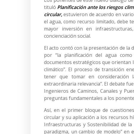
Los ponentes de este nuevo diálogo de 
tituló
Planificación ante los riesgos cli
circular,
estuvieron de acuerdo en vario
el agua, como recurso limitado, debe te
mayor inversión en infraestructura
concienciación social.
El acto contó con la presentación de la 
por “la planificación del agua com
documentos estratégicos que orientan la
climático”. El proceso de transición ene
tener que tomar en consideración l
extraordinaria relevancia”. El debate f
Ingenieros de Caminos, Canales y Puer
preguntas fundamentales a los ponent
Así, en el primer bloque de cuestione
circular y su aplicación a los recursos h
Infraestructuras y Sostenibilidad de la
paradigma, un cambio de modelo” en el